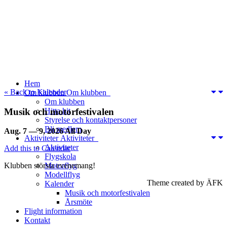
Hem
« Back to Kalender
Om klubben
Om klubben
Om klubben
Musik och motorfestivalen
Hitta hit
Styrelse och kontaktpersoner
Bli medlem
Aug. 7 — 9, 2026
All Day
Aktiviteter
Aktiviteter
Aktiviteter
Add this to Calendar
Flygskola
Motorflyg
Klubben största evenemang!
Modellflyg
Theme created by ÄFK
Kalender
Musik och motorfestivalen
Årsmöte
Flight information
Kontakt